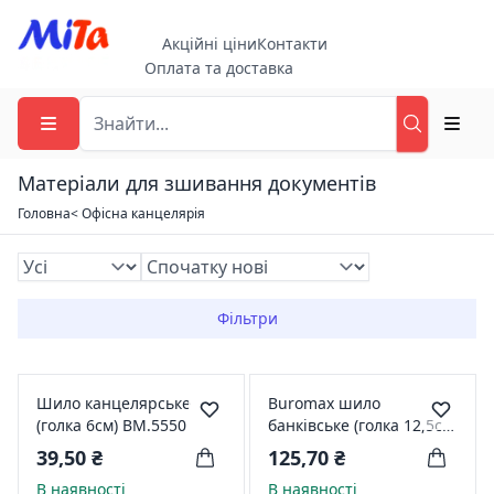
Акційні ціни
Контакти
Оплата та доставка
Матеріали для зшивання документів
Головна
< Офісна канцелярія
Фільтри
Шило канцелярське
Buromax шило
(голка 6см) BM.5550
банківське (голка 12,5см)
ВМ.5551
39,50 ₴
125,70 ₴
В наявності
В наявності