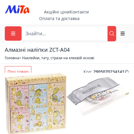
Акційні ціни
Контакти
Оплата та доставка
Алмазні наліпки ZCT-A04
Головна
< Наклейки, тату, стрази на клеєвій основі
Про товар
Код
:
2905070234141