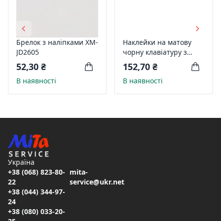
Брелок з наліпками XM-
Наклейки на матову
JD2605
чорну клавіатуру з
зеленими літерами з
52,30 ₴
152,70 ₴
фосфором рос./англ.
В наявності
В наявності
16901
Україна
+38 (068) 823-80-
mita-
22
service@ukr.net
+38 (044) 344-97-
24
+38 (080) 033-20-