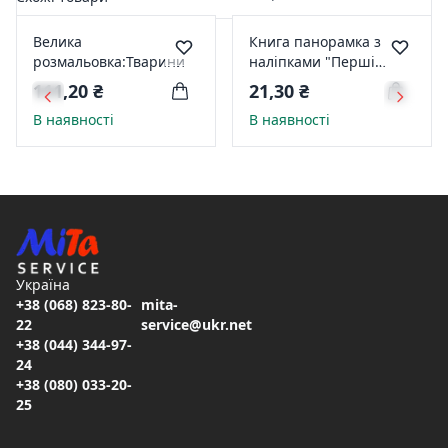
Велика
Книга панорамка з
розмальовка:Тварини
наліпками "Перші
слова. Свійські
111,20 ₴
21,30 ₴
тварини. Domestic
В наявності
В наявності
Animals"
Україна
+38 (068) 823-80-
mita-
22
service@ukr.net
+38 (044) 344-97-
24
+38 (080) 033-20-
25