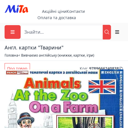
Акційні ціни
Контакти
Оплата та доставка
Англ. картки "Тварини"
Головна
< Вивчаємо англійську (книжки, картки, ігри)
Про товар
Код
:
9789666240838