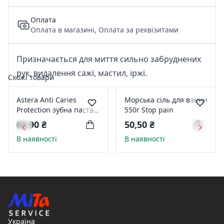
Оплата
Оплата в магазині, Оплата за реквізитами
Призначається для миття сильно забруднених
рук, видалення сажі, мастил, іржі.
Схожі товари
Astera Anti Caries
Морська сіль для ванни
Protection зубна паста
550г Stop pain
захист від карієсу
62,90 ₴
50,50 ₴
110мл 55394
В наявності
В наявності
Україна