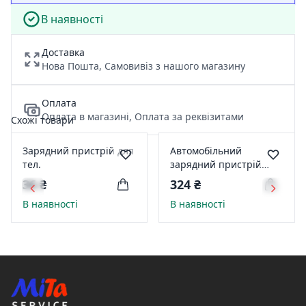
В наявності
Доставка
Нова Пошта, Самовивіз з нашого магазину
Оплата
Оплата в магазині, Оплата за реквізитами
Схожі товари
Зарядний пристрій для
Автомобільний
тел.
зарядний пристрій
(адаптер) WALKER WCR-
36 ₴
324 ₴
23 Qualcomm 1USB
В наявності
В наявності
QC3.0/2.4A black