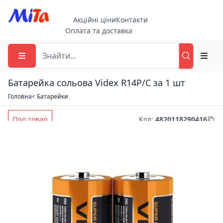
Акційні ціни
Контакти
Оплата та доставка
Батарейка сольова Videx R14P/C за 1 шт
Головна
< Батарейки
Про товар
Код
:
4820118290416