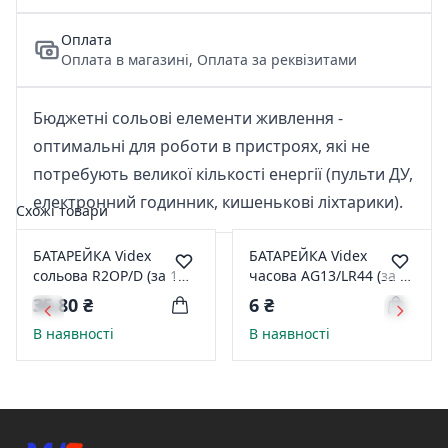
Оплата
Оплата в магазині, Оплата за реквізитами
Бюджетні сольові елементи живлення -
оптимальні для роботи в пристроях, які не
потребують великої кількості енергії (пульти ДУ,
електронний годинник, кишенькові ліхтарики).
Схожі товари
БАТАРЕЙКА Videx
БАТАРЕЙКА Videx
сольова R2OP/D (за 1
часова AG13/LR44 (за 1
шт)
шт)
35,80 ₴
6 ₴
В наявності
В наявності