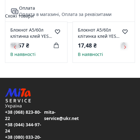
Оплата
Оплата в магазині, Оплата за реквізитами
Схожі товари
Блокнот А5/60л
Блокнот А5/60л
клітинка клей YES
клітинка клей YES
"МОПЕДИ" 890873
"МІНІ-КУПЕРИ" 890858
15,57 ₴
17,48 ₴
В наявності
В наявності
Україна
+38 (068) 823-80-
mita-
22
service@ukr.net
+38 (044) 344-97-
24
+38 (080) 033-20-