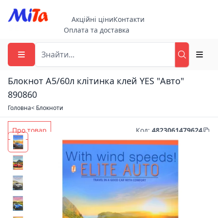
Акційні ціни
Контакти
Оплата та доставка
Блокнот А5/60л клітинка клей YES "Авто"
890860
Головна
< Блокноти
Про товар
Код
:
4823061479624