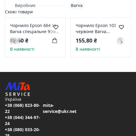
Виробник
Barva
Схожі товари
Чорнило Epson 664 M
Чорнило Epson 103
Barva спеціальне 90мл
червоне Barva
водорозчинне
спеціальне 100мл
89,60 ₴
155,80 ₴
пурпурове L100-402
водорозчинне E103-
В наявності
В наявності
692-1K
Україна
+38 (068) 823-80-
mita-
22
service@ukr.net
+38 (044) 344-97-
24
+38 (080) 033-20-
25