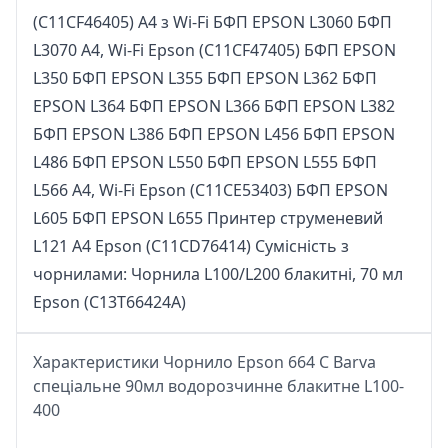
(C11CF46405) A4 з Wi-Fi БФП EPSON L3060 БФП
L3070 A4, Wi-Fi Epson (C11CF47405) БФП EPSON
L350 БФП EPSON L355 БФП EPSON L362 БФП
EPSON L364 БФП EPSON L366 БФП EPSON L382
БФП EPSON L386 БФП EPSON L456 БФП EPSON
L486 БФП EPSON L550 БФП EPSON L555 БФП
L566 A4, Wi-Fi Epson (C11CE53403) БФП EPSON
L605 БФП EPSON L655 Принтер струменевий
L121 A4 Epson (C11CD76414) Сумісність з
чорнилами: Чорнила L100/L200 блакитні, 70 мл
Epson (C13T66424A)
Характеристики Чорнило Epson 664 C Barva
спеціальне 90мл водорозчинне блакитне L100-
400