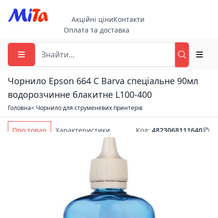
Акційні ціни
Контакти
Оплата та доставка
Чорнило Epson 664 C Barva спеціальне 90мл
водорозчинне блакитне L100-400
Головна
< Чорнило для струменевих принтерів
Про товар
Характеристики
Код
:
4823068111640