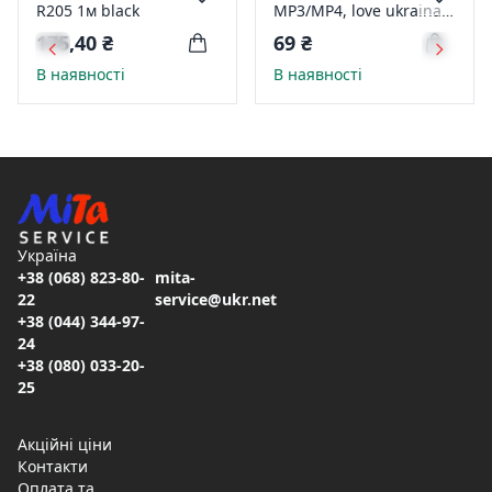
R205 1м black
MP3/MP4, love ukraina
SQ-46,BLUE/YELOW
175,40 ₴
69 ₴
В наявності
В наявності
Україна
+38 (068) 823-80-
mita-
22
service@ukr.net
+38 (044) 344-97-
24
+38 (080) 033-20-
25
Акційні ціни
Контакти
Оплата та