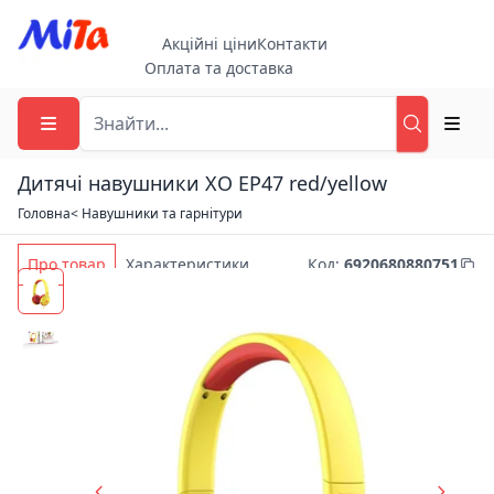
Акційні ціни
Контакти
Оплата та доставка
Дитячі навушники XO EP47 red/yellow
Головна
< Навушники та гарнітури
Про товар
Характеристики
Код
:
6920680880751