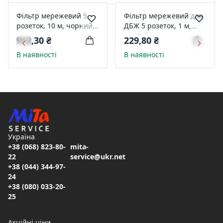
Фільтр мережевий 5
Фільтр мережевий для
розеток, 10 м, чорний,
ДБЖ 5 розеток, 1 м,
3*1,5мм2 Patron (SP-
чорний, 3*1мм2 Patron
912,30 ₴
229,80 ₴
16510)
SP-1053U
В наявності
В наявності
Україна
+38 (068) 823-80-
mita-
22
service@ukr.net
+38 (044) 344-97-
24
+38 (080) 033-20-
25
Акційні ціни