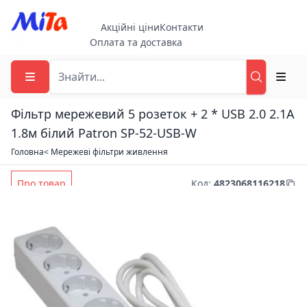
Акційні ціни
Контакти
Оплата та доставка
Фільтр мережевий 5 розеток + 2 * USB 2.0 2.1A
1.8м білий Patron SP-52-USB-W
Головна
< Мережеві фільтри живлення
Про товар
Код
:
4823068116218