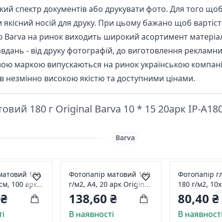
ий спектр документів або друкувати фото. Для того що
 якісний носій для друку. При цьому бажано щоб вартість
 Barva на ринок виходить широкий асортимент матеріалі
дань - від друку фотографій, до виготовлення рекламних
вою маркою випускаються на ринок українською компанією
в незмінно високою якістю та доступними цінами.
ий 180 г Original Barva 10 * 15 20арк IP-A18
Barva
матовий 180
Фотопапір матовий 180
Фотопапір г
см, 100 арк
г/м2, А4, 20 арк Original
180 г/м2, 10x
Barva (IP-A180-203)
арк Everyday
 ₴
138,60 ₴
80,40 ₴
CE180-287
ті
В наявності
В наявност