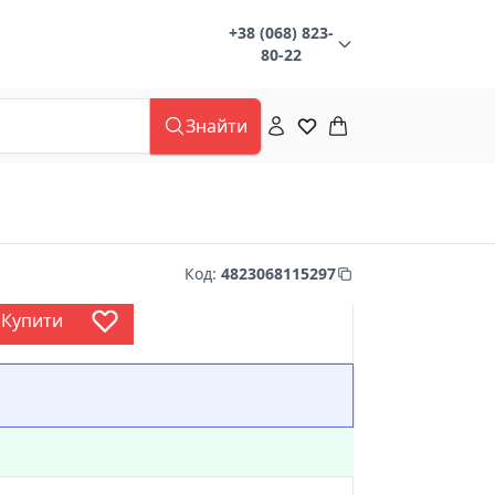
+38 (068) 823-
80-22
Знайти
Код
:
4823068115297
Купити