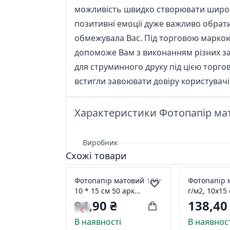
можливість швидко створювати широк
позитивні емоції дуже важливо обрати
обмежувала Вас. Під торговою маркою
допоможе Вам з виконанням різних зав
для струминного друку під цією торго
встигли завоювати довіру користувачі
Характеристики Фотопапір матов
Виробник
Схожі товари
Фотопапір матовий 180г
Фотопапір 
10 * 15 см 50 арк
г/м2, 10x15 
Original Barva IP-A180-
Original Barva IP-A180-
94,90 ₴
138,40
254
255
В наявності
В наявнос