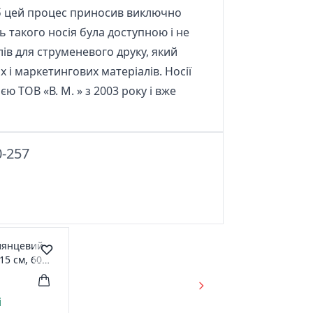
б цей процес приносив виключно
 такого носія була доступною і не
в для струменевого друку, який
 і маркетингових матеріалів. Носії
 ТОВ «В. М. » з 2003 року і вже
0-257
лянцевий
15 см, 60
 Barva IP-
і