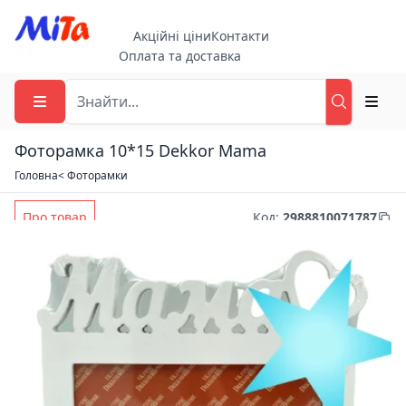
Акційні ціни
Контакти
Оплата та доставка
Фоторамка 10*15 Dekkor Mama
Головна
< Фоторамки
Про товар
Код
:
2988810071787