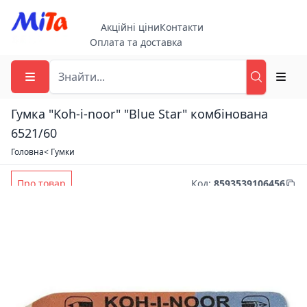
Акційні ціни
Контакти
Оплата та доставка
Гумка "Koh-i-noor" "Blue Star" комбінована
6521/60
Головна
< Гумки
Про товар
Код
:
8593539106456