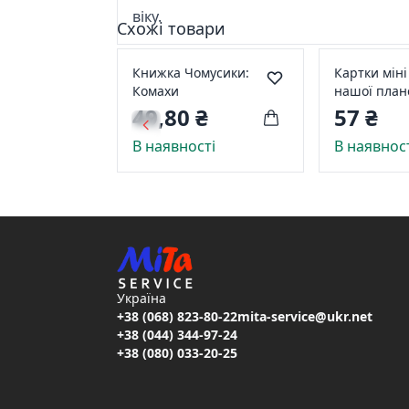
віку.
Схожі товари
Книжка Чомусики:
Картки міні
Комахи
нашої план
49,80 ₴
57 ₴
В наявності
В наявнос
Україна
+38 (068) 823-80-22
mita-service@ukr.net
+38 (044) 344-97-24
+38 (080) 033-20-25