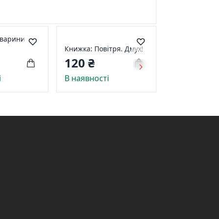
тварини
Книжка: Повітря. Дмух!
120 ₴
і
В наявності