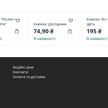
 "Рослини
Книжка: Як 
ети"
Книжка: Дослідники
їдять
74,90 ₴
195 ₴
ті
В наявності
В наявност
Акційні ціни
Контакти
Оплата та доставка