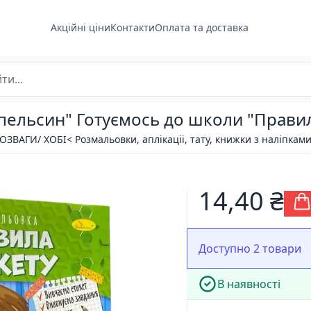
Акційні ціни
Контакти
Оплата та доставка
пельсин" Готуємось до школи "Правил
РОЗВАГИ/ ХОБІ
< Розмальовки, аплікаціі, тату, книжки з наліпкам
14,40 ₴
Доступно 2 товари
В наявності