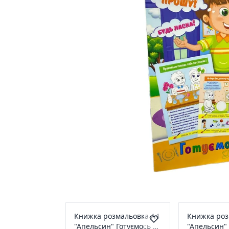
Схожі товари
Книжка розмальовка А4
Книжка роз
"Апельсин" Готуємось до
"Апельсин" 