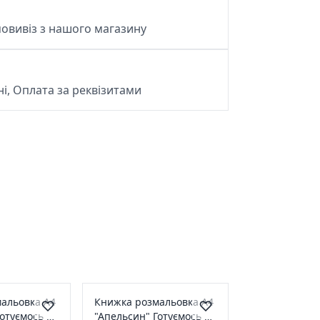
овивіз з нашого магазину
і, Оплата за реквізитами
альовка А4
Книжка розмальовка А4
Готуємось до
"Апельсин" Готуємось до