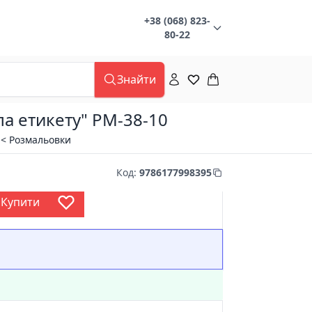
+38 (068) 823-
80-22
Знайти
а етикету" РМ-38-10
и
< Розмальовки
Код
:
9786177998395
Купити