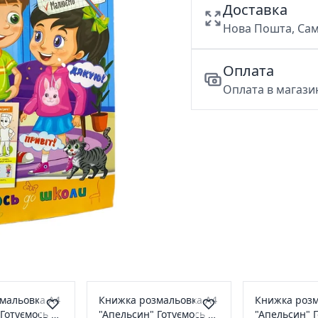
Доставка
Нова Пошта, Сам
Оплата
Оплата в магазин
мальовка А4
Книжка розмальовка А4
Книжка розм
Готуємось до
"Апельсин" Готуємось до
"Апельсин" 