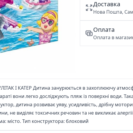
Доставка
Нова Пошта, Сам
Оплата
Оплата в магазин
ТАК І КАТЕР Дитина занурюється в захоплюючу атмосф
раті вони легко досліджують пляж із поверхні води. Так
ктор, дитина розвиває уяву, усидливість, дрібну мотори
и, не виділяє токсичних речовин та не викликає алергії. В
ема: місто. Тип конструктора: блоковий