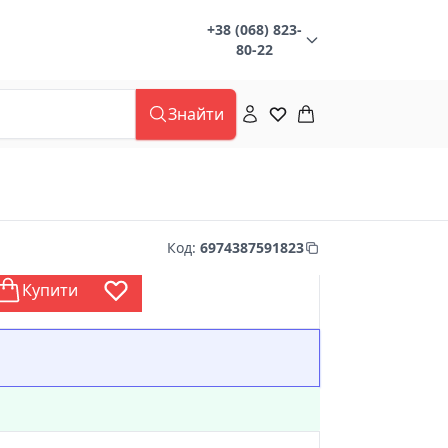
+38 (068) 823-
80-22
Знайти
Код
:
6974387591823
Купити