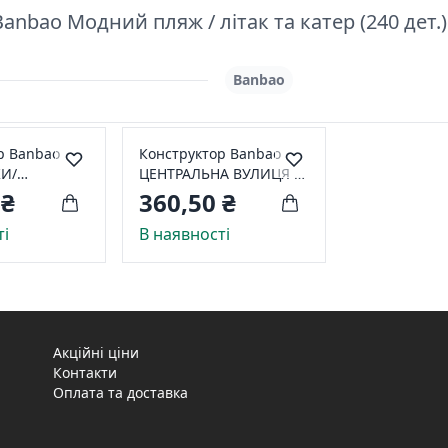
nbao Модний пляж / літак та катер (240 дет.)
Banbao
р Banbao
Конструктор Banbao
И/
ЦЕНТРАЛЬНА ВУЛИЦЯ /
ЧОВЕН (62
КВІТКОВИЙ МАГАЗИН
 ₴
360,50 ₴
(118 дет.) ЕТ808
ті
В наявності
Акційні ціни
Контакти
Оплата та доставка