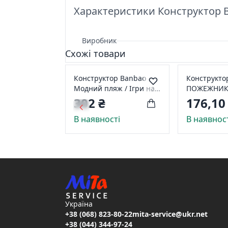
Характеристики Конструктор Ba
Виробник
Схожі товари
Конструктор Banbao
Конструкто
Модний пляж / Ігри на
ПОЖЕЖНИК
воді (135 дет.) 6155
ПОЖЕЖНИЙ 
302 ₴
176,10
дет.)) 7119
В наявності
В наявнос
Україна
+38 (068) 823-80-22
mita-service@ukr.net
+38 (044) 344-97-24