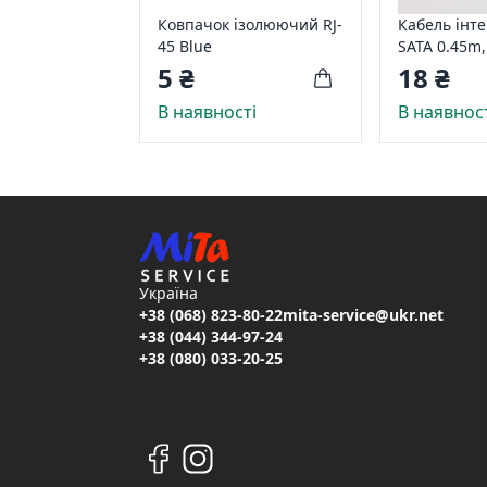
Ковпачок ізолюючий RJ-
Кабель інт
45 Blue
SATA 0.45m,
защіпкою, 
5 ₴
18 ₴
В наявності
В наявнос
Україна
+38 (068) 823-80-22
mita-service@ukr.net
+38 (044) 344-97-24
+38 (080) 033-20-25