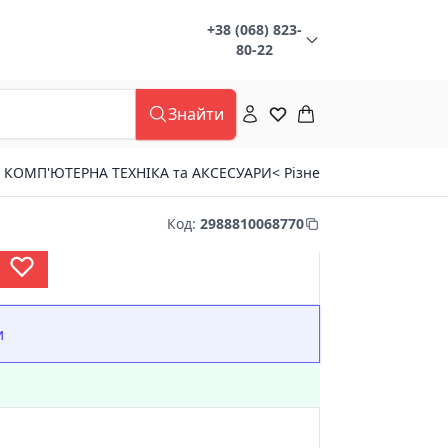
+38 (068) 823-
80-22
Знайти
< КОМП'ЮТЕРНА ТЕХНІКА та АКСЕСУАРИ
< Різне
Код
:
2988810068770
и