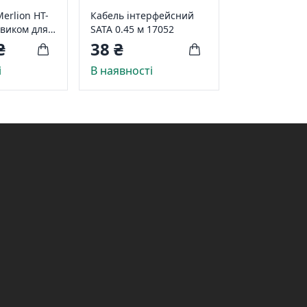
erlion HT-
Кабель інтерфейсний
овиком для
SATA 0.45 м 17052
-45 (8P8C)
₴
38 ₴
6P6C), 4P /
і
В наявності
2