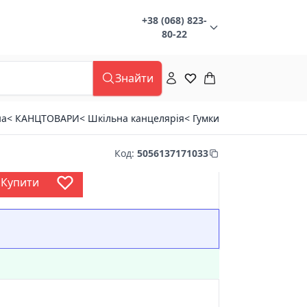
+38 (068) 823-
80-22
Знайти
на
< КАНЦТОВАРИ
< Шкільна канцелярія
< Гумки
Код
:
5056137171033
Купити