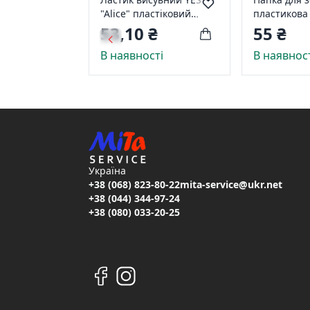
"Alice" пластіковий
пластикова 
корпус 560560
Yes "Barbie"
53,10 ₴
55 ₴
В наявності
В наявнос
Україна
+38 (068) 823-80-22
mita-service@ukr.net
+38 (044) 344-97-24
+38 (080) 033-20-25