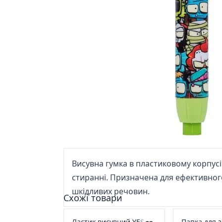
Висувна гумка в пластиковому корпус
стиранні. Призначена для ефективного 
шкідливих речовин.
Схожі товари
Ластик висувний YES
Папка для 