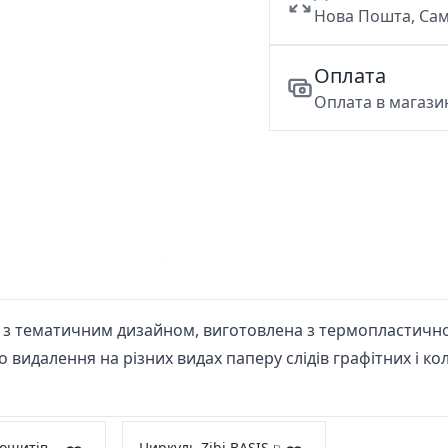
Нова Пошта, Сам
Оплата
Оплата в магазин
і з тематичним дизайном, виготовлена з термопластично
видалення на різних видах паперу слідів графітних і ко
зошитів
Циркуль Zibi BASIS в