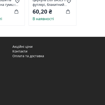
на гумках
футлярі, блакитний
ZB.5301BS-14
60,20 ₴
ті
В наявності
Акційні ціни
Контакти
Оплата та доставка