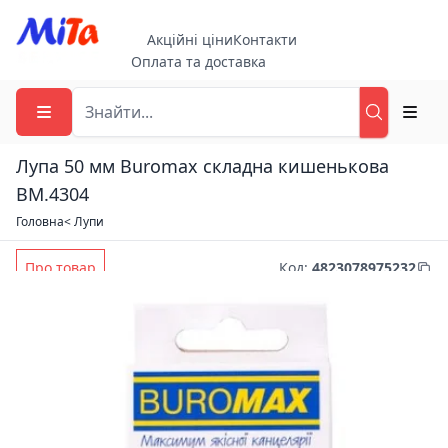
Акційні ціни
Контакти
Оплата та доставка
Лупа 50 мм Buromax складна кишенькова
BM.4304
Головна
< Лупи
Про товар
Код
:
4823078975232