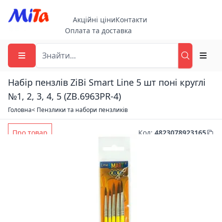
Акційні ціни
Контакти
Оплата та доставка
Набір пензлів ZiBi Smart Line 5 шт поні круглі
№1, 2, 3, 4, 5 (ZB.6963PR-4)
Головна
< Пензлики та набори пензликів
Про товар
Код
:
4823078923165