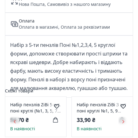
Нова Пошта, Самовивіз з нашого магазину
Оплата
Оплата в магазині, Оплата за реквізитами
Набір з 5-ти пензлів Поні №1,2,3,4, 5 круглої
форми, допоможе створювати прості штрихи та
яскраві шедеври. Добре набирають і віддають
фарбу, мають високу еластичність і тримають
форму. Пензлі в наборі з ворсу поні призначені
для малювання аквареллю, гуашшю або тушшю.
Схожі товари
Набір пензлів ZiBi 5 шт.
Набір пензлів ZiBi 3 шт
поні круглі (№1, 3, 5, 7,
поні круглі №1, 5, 9
10) (ZB.6963PR-5)
(ZB.6963PR-3)
54,70 ₴
33,90 ₴
В наявності
В наявності