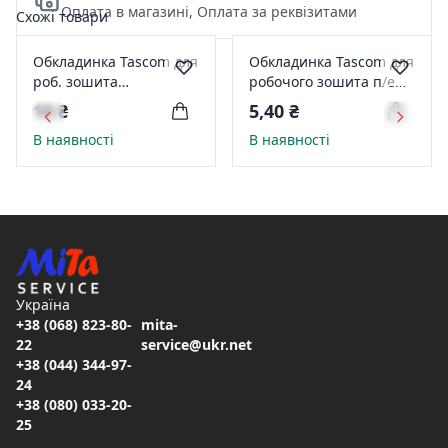
Оплата в магазині, Оплата за реквізитами
Схожі товари
Обкладинка Tascom для
Обкладинка Tascom для
роб. зошита
робочого зошита п/е
(посібники, біологія/
210*330мм 100мкм
10 ₴
5,40 ₴
англ. мова) п/е
2702-ТМ
В наявності
В наявності
265*400мм 100мкм
2701-ТМ
Україна
+38 (068) 823-80-
mita-
22
service@ukr.net
+38 (044) 344-97-
24
+38 (080) 033-20-
25