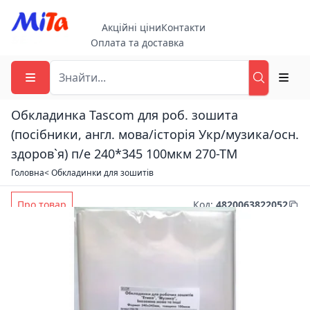
Акційні ціни
Контакти
Оплата та доставка
Обкладинка Tascom для роб. зошита
(посібники, англ. мова/історія Укр/музика/осн.
здоров`я) п/е 240*345 100мкм 270-ТМ
Головна
< Обкладинки для зошитів
Про товар
Код
:
4820063822052