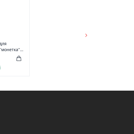
для
 "монетка"
) 200мк
eader
і