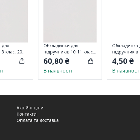
 для
Обкладинки для
Обкладинка 
 3 клас, 200
підручників 10-11 клас,
підручників
200 мікр
№2 (нерегул.
₴
60,80 ₴
4,50 ₴
235*350мм L
ті
В наявності
В наявност
Акційні ціни
Контакти
Оплата та доставка