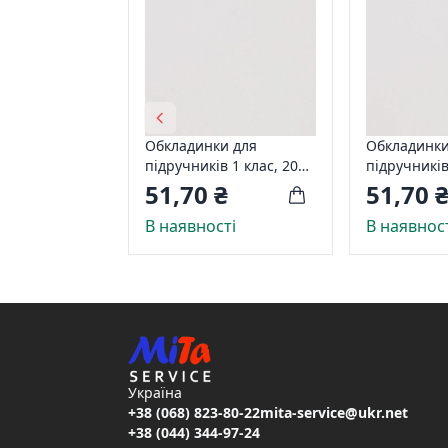
Обкладинки для
Обкладинки
підручників 1 клас, 200
підручників
мікр
мікр
51,70 ₴
51,70 
В наявності
В наявнос
Україна
+38 (068) 823-80-22
mita-service@ukr.net
+38 (044) 344-97-24