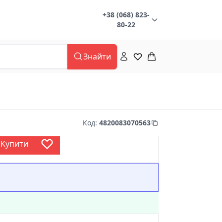
+38 (068) 823-
80-22
Знайти
Код
:
4820083070563
Купити