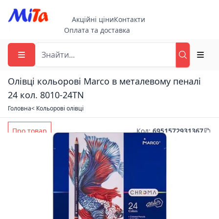
Акційні ціни
Контакти
Оплата та доставка
Олівці кольорові Marco в металевому пеналі
24 кол. 8010-24TN
Головна
< Кольорові олівці
Про товар
Код
:
6951572931367