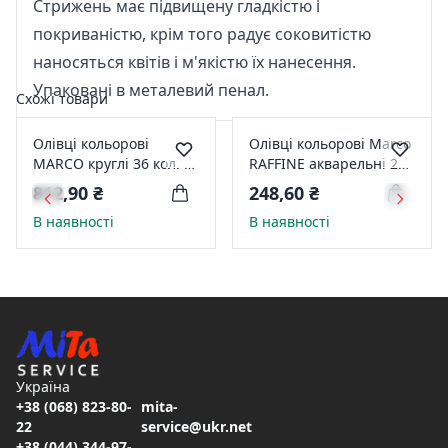
Стрижень має підвищену гладкістю і
покриваністю, крім того радує соковитістю
наносяться квітів і м'якістю їх нанесення.
Упаковані в металевий пенал.
Схожі товари
Олівці кольорові
Олівці кольорові Marco
MARCO круглі 36 кол. в
RAFFINE акварельні 24
металевому пеналі
кол 7120-24СВ
812,90 ₴
248,60 ₴
36TN
В наявності
В наявності
Україна
+38 (068) 823-80-
mita-
22
service@ukr.net
+38 (044) 344-97-