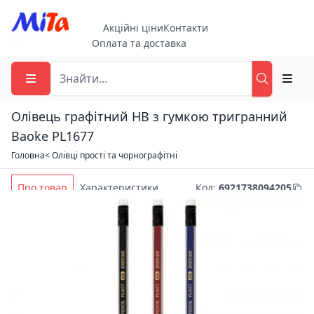
Акційні ціни
Контакти
Оплата та доставка
Олівець графітний HB з гумкою тригранний
Baoke PL1677
Головна
< Олівці прості та чорнографітні
Про товар
Характеристики
Код
:
6921738094205