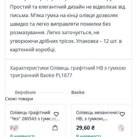
Простий та елегантний дизайн не відволікає від
письма. М’яка гумка на кінці олівця дозволяє
швидко та легко виправляти помилки без
розмазування. Легко заточується, не
утворюючи дрібних трісок. Упаковка – 12 шт. в
картонній коробці.
Характеристики Олівець графітний HB з гумкою
тригранний Baoke PL1677
Виробник
Baoke
Схожі товари
Олівець графітний
Олівець механічний
"Yes" 280543 з гумкою
HB, з гумкою,
"LOL"
триграний,асорті
8 ₴
29,60 ₴
ZD144
В наявності
В наявності