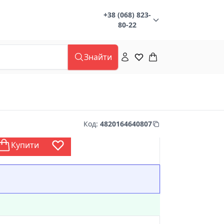
+38 (068) 823-
80-22
Знайти
Код
:
4820164640807
Купити