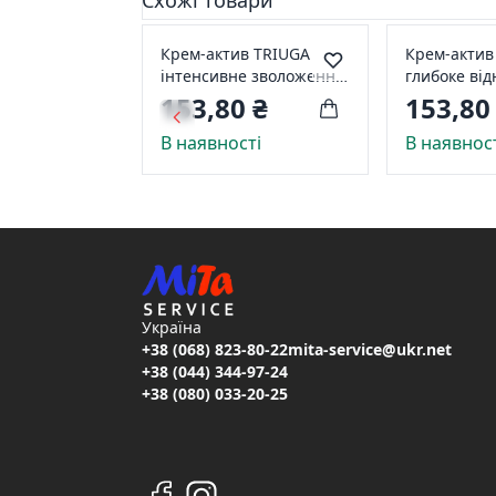
Схожі товари
Крем-актив TRIUGA
Крем-актив
інтенсивне зволоження
глибоке ві
+ захист 300мл для
живлення 3
153,80 ₴
153,80
волосся з посіченими
фарбованог
В наявності
В наявнос
кінчиками
пошкоджено
Україна
+38 (068) 823-80-22
mita-service@ukr.net
+38 (044) 344-97-24
+38 (080) 033-20-25