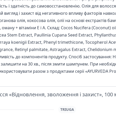
сть і здатність до самовосстановленію. Олія для волосс
й вигляд і захист від негативного впливу факторів нав
ганова олія, кокосова олія, олії на основі екстрактів бам
 оману + вітаміни Е і А. Склад: Cocos Nucifera (Coconut) oil,
a Stem Extract, Paullinia Cupana Seed Extract, Phyllanthus 
aya koenigii Extract, Рhenyl trimethicone, Tocopherol Acet
rance, Retinyl palmitate, Astragalus Extract, Chelidonium m
ивість до компонентів продукту. Спосіб застосування: Н
і залишити на 30 хв., після змити шампунем. При необхід
икористовувати разом з продуктами серії «AYURVEDA Prof
ся «Відновлення, зволоження і захист», 100 
TRIUGA