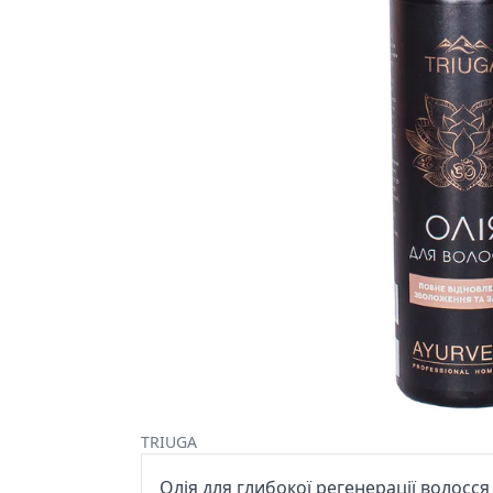
TRIUGA
Олія для глибокої регенерації волосс