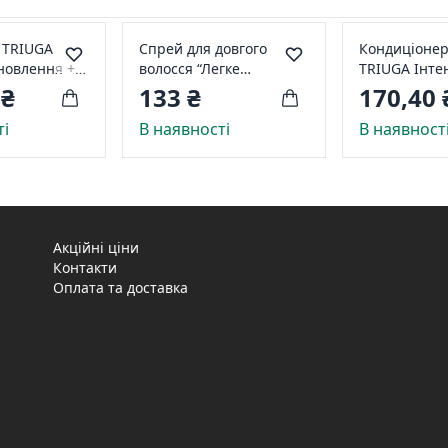
 TRIUGA
Спрей для довгого
Кондиціонер
дновлення +
волосся “Легке
TRIUGA Інте
00мл для
розчісування та блиск”
зволоження 
 ₴
133 ₴
170,40 
о та
«FOR YOUNG girls », 200
500мл для п
ті
В наявності
В наявност
го волосся
мл
кінчиків
Акційні ціни
Контакти
Оплата та доставка