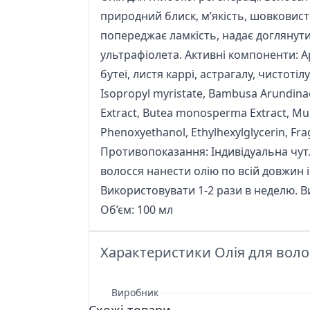
природний блиск, м’якість, шовковисті
попереджає ламкість, надає доглянути
ультрафіолета. Активні компоненти: Ар
бутеі, листя каррі, астрагалу, чистотілу,
Isopropyl myristate, Bambusa Arundinace
Extract, Butea monosperma Extract, Murr
Phenoxyethanol, Ethylhexylglycerin, Frag
Противопоказання: Індивідуальна чутл
волосся нанести олію по всій довжин 
Використовувати 1-2 рази в неделю. В
Об’єм: 100 мл
Характеристики Олія для волос
Виробник