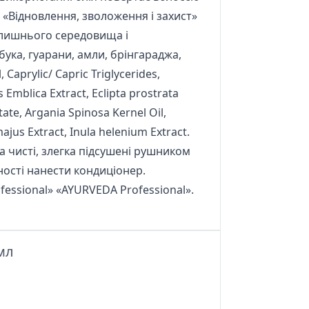
я «Відновлення, зволоження і захист»
колишнього середовища і
бука, гуарани, амли, брінгараджа,
 Caprylic/ Capric Triglycerides,
Emblica Extract, Eclipta prostrata
ate, Argania Spinosa Kernel Oil,
ajus Extract, Inula helenium Extract.
а чисті, злегка підсушені рушником
ності нанести кондиціонер.
essional» «AYURVEDA Professional».
мл