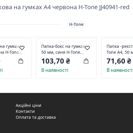
ва на гумках А4 червона H-Tone JJ40941-red
H-Tone
на гумках,
Папка-бокс на гумках,
Папка -реєс
на H-Tone
50 мм, синя H-Tone
Tone А4, 50 
een
JJ409342-blue
односторонн
₴
103,70 ₴
71,60 ₴
(JJ409340S-g
ті
В наявності
В наявност
Акційні ціни
Контакти
Оплата та доставка