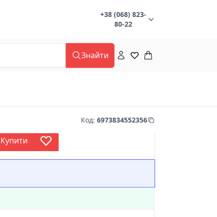
+38 (068) 823-
80-22
Знайти
Код
:
6973834552356
Купити