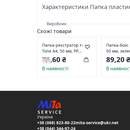
Характеристики Папка пластико
Виробник
Схожі товари
Папка-реєстратор H-
Папка-бокс 
Tone А4, 50 мм, PP.
50 мм, зеле
одностороння, темно
JJ409342-gr
71,60 ₴
89,20 
червона JJ409340S-dark
В наявності
В наявнос
red
Україна
+38 (068) 823-80-22
mita-service@ukr.net
+38 (044) 344-97-24