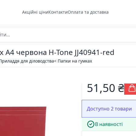
Акційні ціни
Контакти
Оплата та доставка
х А4 червона H-Tone JJ40941-red
Приладдя для діловодства
< Папки на гумках
51,50 ₴
Доступно 2 товари
В наявності