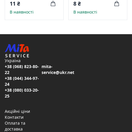
перфорації,"глянець"
Economix А4 без
11 ₴
8 ₴
сіра Е31511-10
перфорації,"помаранч",
В наявності
В наявності
біла Е31509-14
Україна
+38 (068) 823-80-
mita-
22
service@ukr.net
+38 (044) 344-97-
24
+38 (080) 033-20-
25
Акційні ціни
Контакти
Оплата та
доставка