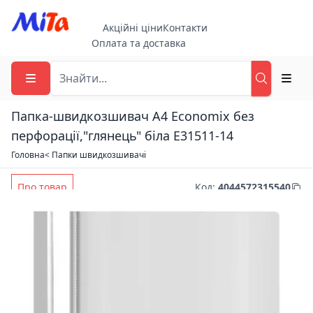
Акційні ціни
Контакти
Оплата та доставка
Папка-швидкозшивач А4 Economix без
перфорації,"глянець" біла E31511-14
Головна
< Папки швидкозшивачі
Про товар
Код
:
4044572315540