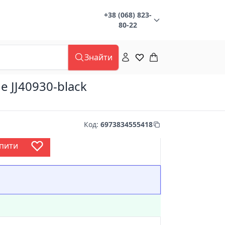
+38 (068) 823-
80-22
Знайти
 JJ40930-black
Код
:
6973834555418
пити