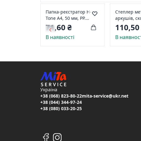
Папка-реєстратор H-
Степлер ме
Tone А4, 50 мм, PP.
аркушів, ск
одностороння, темно
26/6, чорни
71,60 ₴
110,50
червона JJ409340S-dark
(JJ40134-bla
В наявності
В наявнос
red
Скоби №24/
Україна
+38 (068) 823-80-22
mita-service@ukr.net
+38 (044) 344-97-24
+38 (080) 033-20-25