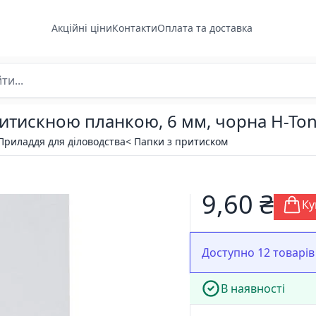
Акційні ціни
Контакти
Оплата та доставка
тискною планкою, 6 мм, чорна H-Tone
Приладдя для діловодства
< Папки з притиском
9,60 ₴
Ку
Доступно 12 товарів
В наявності