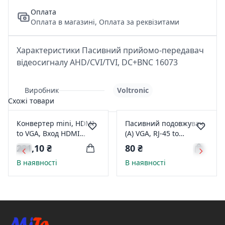
Оплата
Оплата в магазині, Оплата за реквізитами
Характеристики Пасивний прийомо-передавач
відеосигналу AHD/CVI/TVI, DC+BNC 16073
Виробник
Voltronic
Схожі товари
Конвертер mini, HDMI
Пасивний подовжувач
to VGA, Вход HDMI
(А) VGA, RJ-45 to
(мама) на Виход VGA
VGA(female) Q100 !!!!
221,10 ₴
80 ₴
(мама) 720/1080P, Black,
Береться в ПАРУ з
В наявності
В наявності
BOX 26751
08342!!! 10534