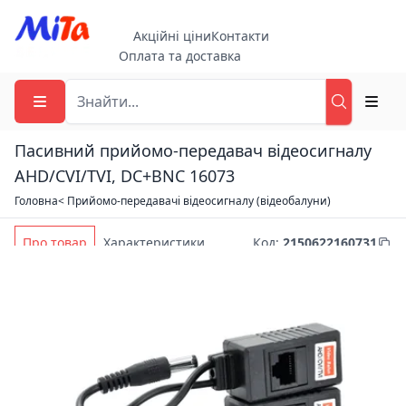
Акційні ціни
Контакти
Оплата та доставка
Пасивний прийомо-передавач відеосигналу
AHD/CVI/TVI, DC+BNC 16073
Головна
< Прийомо-передавачі відеосигналу (відеобалуни)
Про товар
Характеристики
Код
:
2150622160731