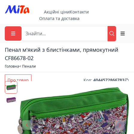
Акційні ціни
Контакти
Оплата та доставка
Пенал м'який з блистінками, прямокутний
CF86678-02
Головна
< Пенали
Про товар
Код
:
4044572866783