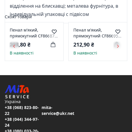
відділення на блискавці; металева фурнітура, в
індивідуальній упаковці с підвісом
Схожі товари
Пенал м'який,
Пенал м'який,
прямокутний CF86687-
прямокутний CF86695-
02
01
223,80 ₴
212,90 ₴
В наявності
В наявності
Україна
+38 (068) 823-80-
mita-
22
service@ukr.net
+38 (044) 344-97-
24
+38 (080) 033-20-