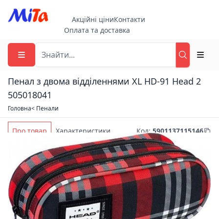
Акційні ціни
Контакти
Оплата та доставка
Пенал з двома відділеннями XL HD-91 Head 2
505018041
Головна
< Пенали
Про товар
Характеристики
Код
:
5901137115146