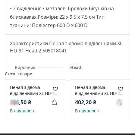
• 2 відділення • металеві брелоки бігунків на
блискавках Розмiри: 22 x 9,5 x 7,5 см Тип
тканини: Полiестер 600 D x 600 D
Характеристики Пенал з двома відділеннями XL
HD-91 Head 2 505018041
Виробник
Head
Схожі товари
Пенал з двома
Пенал з двома
відділеннями XL HD-108
відділеннями XL HD-290
Head 2 505018049
Head 3 505019063
286,50 ₴
402,20 ₴
В наявності
В наявності