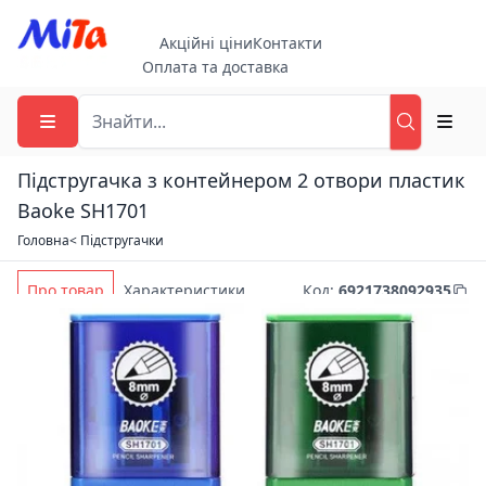
Акційні ціни
Контакти
Оплата та доставка
Підстругачка з контейнером 2 отвори пластик
Baoke SH1701
Головна
< Підстругачки
Про товар
Характеристики
Код
:
6921738092935