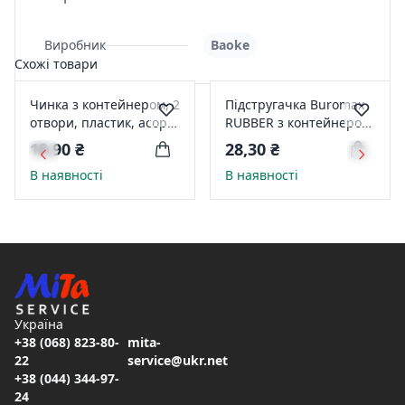
Виробник
Baoke
Схожі товари
Чинка з контейнером, 2
Підстругачка Buromax
отвори, пластик, асорті
RUBBER з контейнером
Baoke (SH1702)
2 отвора на блістері
19,90 ₴
28,30 ₴
ВМ4778-1
В наявності
В наявності
Україна
+38 (068) 823-80-
mita-
22
service@ukr.net
+38 (044) 344-97-
24