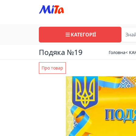
КАТЕГОРІЇ
Подяка №19
Головна
< К
Про товар