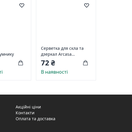
Серветка для скла та
умнику
дзеркал Arcasa
мікрофібра 19х19 см 1
72 ₴
шт. Синя (DEP319)
ті
В наявності
Акційні ціни
Контакти
Оплата та доставка