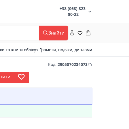
+38 (068) 823-
80-22
Знайти
ки та книги обліку
< Грамоти, подяки, дипломи
Код
:
2905070234073
пити