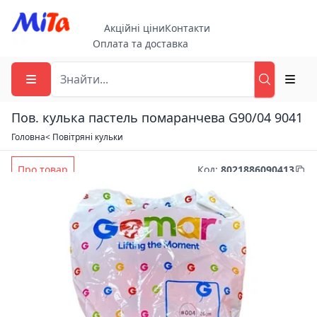
Акційні ціни
Контакти
Оплата та доставка
Пов. кулька пастель помаранчева G90/04 9041
Головна
< Повітряні кульки
Про товар
Код
:
8021886090413