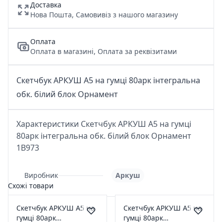
Доставка
Нова Пошта, Самовивіз з нашого магазину
Оплата
Оплата в магазині, Оплата за реквізитами
Скетчбук АРКУШ А5 на гумці 80арк інтегральна
обк. білий блок Орнамент
Характеристики Скетчбук АРКУШ А5 на гумці
80арк інтегральна обк. білий блок Орнамент
1B973
Виробник
Аркуш
Схожі товари
Скетчбук АРКУШ А5 на
Скетчбук АРКУШ А5 на
гумці 80арк
гумці 80арк