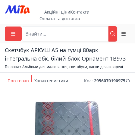
Акційні ціни
Контакти
Оплата та доставка
Скетчбук АРКУШ А5 на гумці 80арк
інтегральна обк. білий блок Орнамент 1B973
Головна
< Альбоми для малювання, скетчбуки, папки для акварелі
Про товар
Характеристики
Код
:
2956070190975