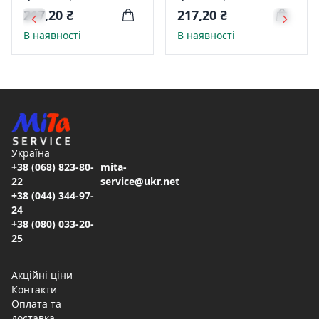
інтегральна обк.
інтегральна обк.
217,20 ₴
217,20 ₴
кремовий блок 1B736
кремовий блок 1B2938
В наявності
В наявності
Україна
+38 (068) 823-80-
mita-
22
service@ukr.net
+38 (044) 344-97-
24
+38 (080) 033-20-
25
Акційні ціни
Контакти
Оплата та
доставка