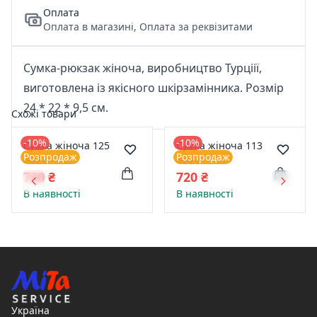
Оплата
Оплата в магазині, Оплата за реквізитами
Сумка-рюкзак жіноча, виробництво Турціії,
виготовлена із якісного шкірзамінника. Розмір
24 * 22 * 9,5 см.
Схожі товари
-10%
-10%
Сумка жіноча 125
Сумка жіноча 113
Розпродаж
Розпродаж
800 ₴
800 ₴
720 ₴
720 ₴
В наявності
В наявності
Україна