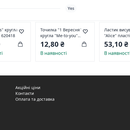
Yes
s" кругла
Точилка "1 Вересня"
Ластик вису
" 620418
кругла "Me-to-you"
"Alice" пластіковий
620460
корпус 5605
₴
12,80 ₴
53,10 ₴
ті
В наявності
В наявност
Акційні ціни
Контакти
Оплата та доставка