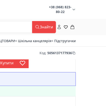
+38 (068) 823-
80-22
Знайти
НЦТОВАРИ
< Шкільна канцелярія
< Підстругачки
Код
:
5056137177936
Купити