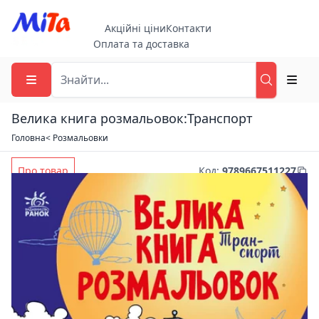
Акційні ціни
Контакти
Оплата та доставка
Велика книга розмальовок:Транспорт
Головна
< Розмальовки
Про товар
Код
:
9789667511227