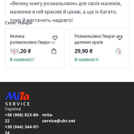
«Велику книгу розмальовок» для своїх малюків,
малюнки в ній красиві й цікаві, а ще їх багато,
тому й вистачить надовго!
Схожі товари
Велика
Розмальовка:Тварини з
розмальовка:Тварини
далеких країв
111,20 ₴
29,90 ₴
В наявності
В наявності
Україна
+38 (068) 823-80-
mita-
22
service@ukr.net
+38 (044) 344-97-
24