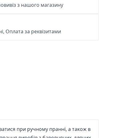
овивіз з нашого магазину
і, Оплата за реквізитами
ватися при ручному пранні, а також в
прання виробів з бавовняних, лляних