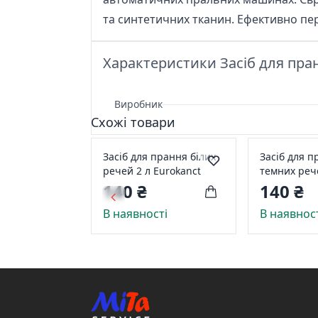
та синтетичних тканин. Ефективно пер
Характеристики Засіб для пра
Виробник
Схожі товари
Засіб для прання білих
Засіб для п
речей 2 л Eurokanct
темних речей Euro
2 л
140 ₴
140 ₴
В наявності
В наявнос