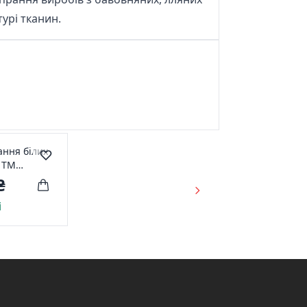
урі тканин.
ання білих
л ТМ
₴
і