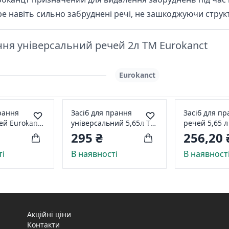
е навіть сильно забруднені речі, не зашкоджуючи структ
ння універсальний речей 2л ТМ Eurokanct
Eurokanct
рання
Засіб для прання
Засіб для пр
kanct
універсальний 5,65л ТМ
речей 5,65 
Eurokanct
Eurokanct
295 ₴
256,20 
ті
В наявності
В наявност
Акційні ціни
Контакти