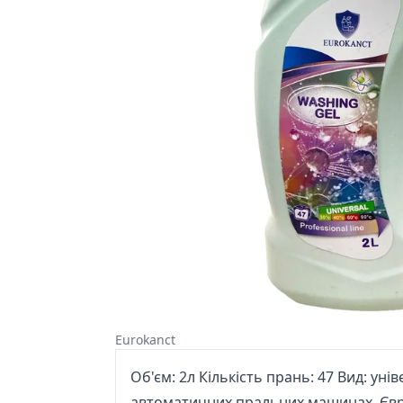
Eurokanct
Об'єм: 2л Кількість прань: 47 Вид: у
автоматичних пральних машинах. Євро