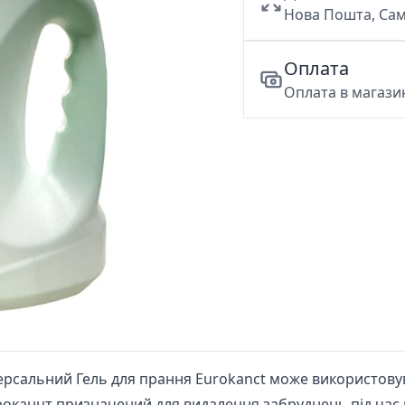
Нова Пошта, Сам
Оплата
Оплата в магазин
ніверсальний Гель для прання Eurokanct може використову
канцт призначений для видалення забруднень під час 