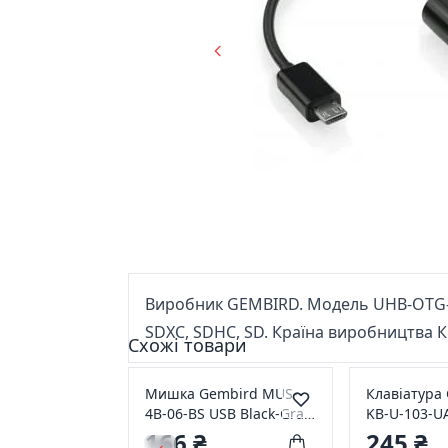
Виробник GEMBIRD. Модель UHB-OTG-01
SDXC, SDHC, SD. Країна виробництва 
Схожі товари
Мишка Gembird MUS-
Клавіатура
4B-06-BS USB Black-Gray
KB-U-103-U
(MUS-4B-06-BS)
166 ₴
245 ₴