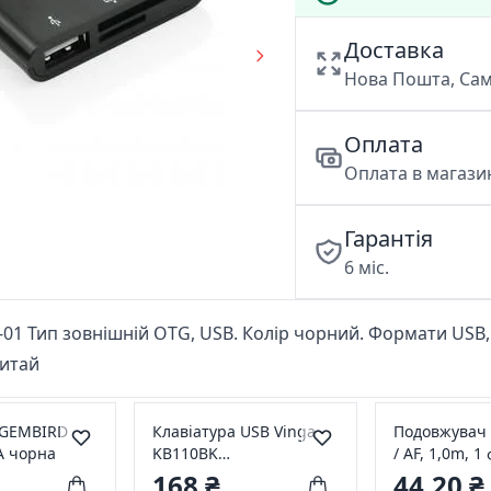
Доставка
Нова Пошта, Сам
Оплата
Оплата в магазин
Гарантія
6 міс.
 Тип зовнішній OTG, USB. Колір чорний. Формати USB,
Китай
 GEMBIRD
Клавіатура USB Vinga
Подовжувач 
A чорна
KB110BK
/ AF, 1,0m, 1
мембранна,чорна
чорний, Пак
168 ₴
44,20 ₴