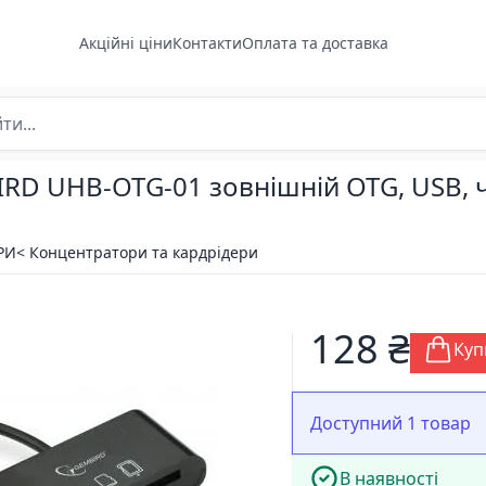
Акційні ціни
Контакти
Оплата та доставка
RD UHB-OTG-01 зовнішній OTG, USB, ч
РИ
< Концентратори та кардрідери
128 ₴
Куп
Доступний 1 товар
В наявності