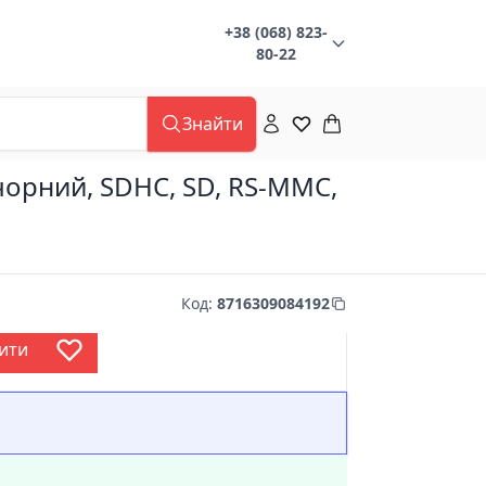
+38 (068) 823-
80-22
Знайти
орний, SDHC, SD, RS-MMC,
Код
:
8716309084192
ити