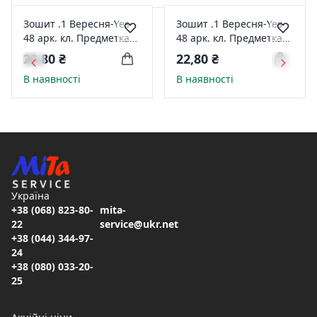
Зошит .1 Вересня-Yes
Зошит .1 Вересня-Yes
48 арк. кл. Предметка
48 арк. кл. Предметка
Фізика ( WORKBOOK )
Географія ( EXPLORE
22,80 ₴
22,80 ₴
764878
THE SCIENCE ) 764856
В наявності
В наявності
Україна
+38 (068) 823-80-
mita-
22
service@ukr.net
+38 (044) 344-97-
24
+38 (080) 033-20-
25