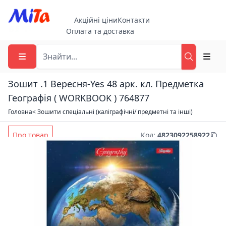
Акційні ціни
Контакти
Оплата та доставка
Зошит .1 Вересня-Yes 48 арк. кл. Предметка
Географія ( WORKBOOK ) 764877
Головна
< Зошити спеціальні (каліграфічні/ предметні та інші)
Про товар
Код
:
4823092258922