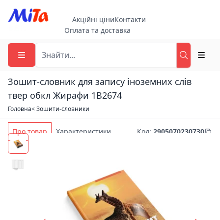
Акційні ціни
Контакти
Оплата та доставка
Зошит-словник для запису іноземних слів
твер обкл Жирафи 1В2674
Головна
< Зошити-словники
Про товар
Характеристики
Код
:
2905070230730