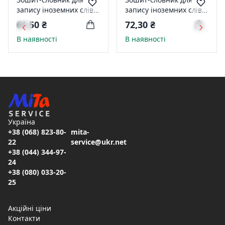
запису іноземних слів
запису іноземних слів
твер обкл 1В2675
твер обкл 1В2673
61,50 ₴
72,30 ₴
В наявності
В наявності
Україна
+38 (068) 823-80-
mita-
22
service@ukr.net
+38 (044) 344-97-
24
+38 (080) 033-20-
25
Акційні ціни
Контакти