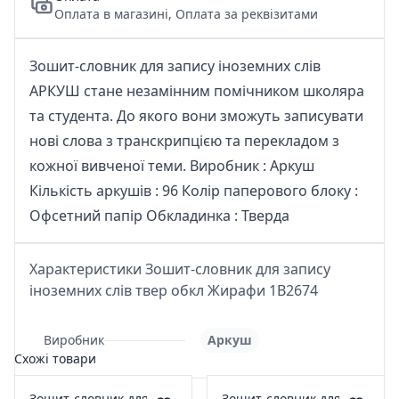
Оплата в магазині, Оплата за реквізитами
Зошит-словник для запису іноземних слів
АРКУШ стане незамінним помічником школяра
та студента. До якого вони зможуть записувати
нові слова з транскрипцією та перекладом з
кожної вивченої теми. Виробник : Аркуш
Кількість аркушів : 96 Колір паперового блоку :
Офсетний папір Обкладинка : Тверда
Характеристики Зошит-словник для запису
іноземних слів твер обкл Жирафи 1В2674
Виробник
Аркуш
Схожі товари
Зошит-словник для
Зошит-словник для