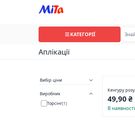
КАТЕГОРІЇ
Аплікації
Вибір ціни
Кенгуру розу
Виробник
49,90 ₴
Торсінг
(
1
)
В наявност