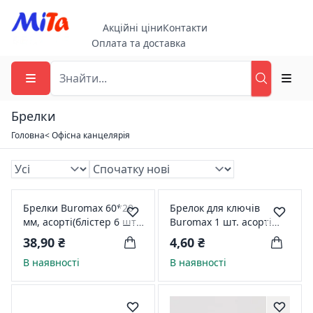
Акційні ціни
Контакти
Оплата та доставка
Брелки
Головна
< Офісна канцелярія
Брелки Buromax 60*20
Брелок для ключів
мм, асорті(блістер 6 шт.)
Buromax 1 шт. асорті
BM.5471-99
(BM.5473-99)
38,90 ₴
4,60 ₴
В наявності
В наявності