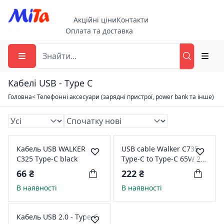
Акційні ціни
Контакти
Оплата та доставка
Кабелі USB - Type C
Головна
< Телефонні аксесуари (зарядні пристрої, power bank та інше)
Кабель USB WALKER
USB cable Walker C735
C325 Type-C black
Type-C to Type-C 65W 2
m black
66 ₴
222 ₴
В наявності
В наявності
Кабель USB 2.0 - Type-C