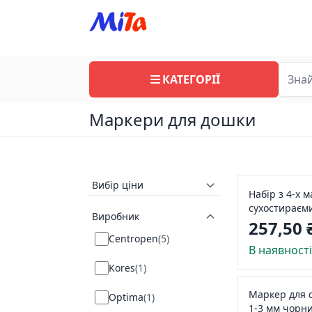
КАТЕГОРІЇ
Маркери для дошки
Вибір ціни
Набір з 4-х 
сухостираєми
Виробник
Stanger (BM2
257,50 
Centropen
(
5
)
В наявност
Kores
(
1
)
Маркер для 
Optima
(
1
)
1-3 мм чорни