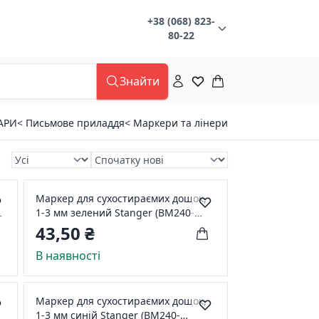
+38 (068) 823-
80-22
Знайти
АРИ
< Письмове приладдя
< Маркери та лінери
Маркер для сухостираємих дощок,
.
1-3 мм зелений Stanger (BM240-
321061)
43,50 ₴
В наявності
Маркер для сухостираємих дощок,
1-3 мм синій Stanger (BM240-