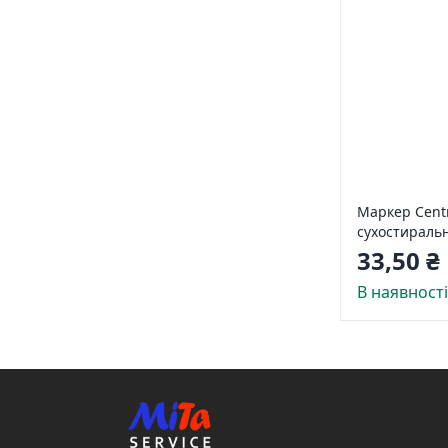
Маркер Cent
сухостираль
2 мм
33,50 ₴
В наявност