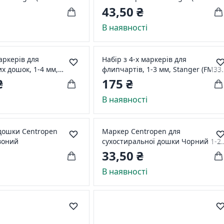
321031)
43,50 ₴
і
В наявності
маркерів для
Набір з 4-х маркерів для
х дошок, 1-4 мм,
флипчартів, 1-3 мм, Stanger (FM33
ий накінечник Stanger
713004)
₴
175 ₴
03)
і
В наявності
дошки Centropen
Маркер Centropen для
воний
сухостиральної дошки Чорний 1-2
мм
33,50 ₴
і
В наявності