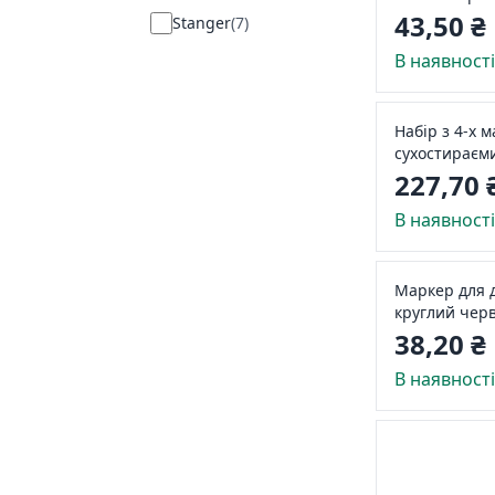
321091)
43,50 ₴
Stanger
(
7
)
В наявност
Набір з 4-х 
сухостираєми
клиноподібн
227,70 
(BM241-3210
В наявност
Маркер для 
круглий чер
38,20 ₴
В наявност