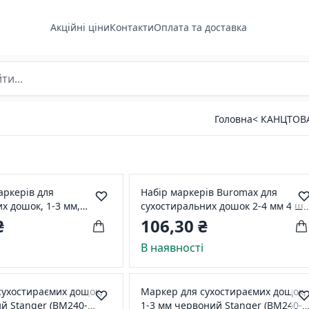
Акційні ціни
Контакти
Оплата та доставка
Головна
< КАНЦТОВ
маркерів для
Набір маркерів Buromax для
х дошок, 1-3 мм,
сухостиральних дошок 2-4 мм 4 шт
40-321002)
+ Губка (BM.8800-84)
₴
106,30 ₴
і
В наявності
сухостираємих дощок,
Маркер для сухостираємих дощок,
й Stanger (BM240-
1-3 мм червоний Stanger (BM240-