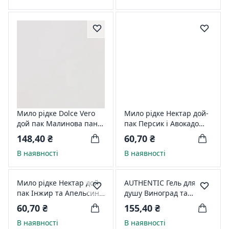
Мило рідке Dolce Vero
Мило рідке Нектар дой-
дой пак Малинова пана-
пак Персик і Авокадо
котта 1500 мл 59093
1000 мл 35147
148,40 ₴
60,70 ₴
В наявності
В наявності
Мило рідке Нектар дой-
AUTHENTIC Гель для
пак Інжир та Апельсин
душу Виноград та
1000 мл 55618
грейпфрут 400 мл 35544
60,70 ₴
155,40 ₴
В наявності
В наявності