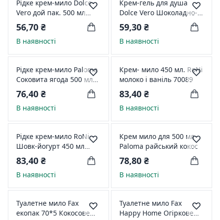
Рідке крем-мило Dolce
Крем-гель для душа
Vero дой пак. 500 мл
Dolce Vero Шоколадно-
Кокосовий Рахат-лукум
м'ятний брауні 330мл
56,70 ₴
59,30 ₴
466224
26375
В наявності
В наявності
Рідке крем-мило Paloma
Крем- мило 450 мл. RoNi
Соковита ягода 500 мл
молоко і ваніль 70089
(PE50458)
76,40 ₴
83,40 ₴
В наявності
В наявності
Рідке крем-мило RoNi
Крем мило для 500 мл
Шовк-йогурт 450 мл
Paloma райський кокос
(70096)
83,40 ₴
78,80 ₴
В наявності
В наявності
Туалетне мило Fax
Туалетне мило Fax
екопак 70*5 Кокосове
Happy Home Огіркове