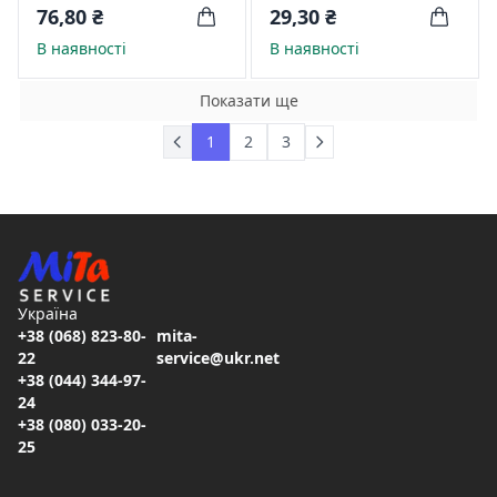
молочко 63761
105 г 61275
76,80 ₴
29,30 ₴
В наявності
В наявності
Показати ще
1
2
3
Україна
+38 (068) 823-80-
mita-
22
service@ukr.net
+38 (044) 344-97-
24
+38 (080) 033-20-
25