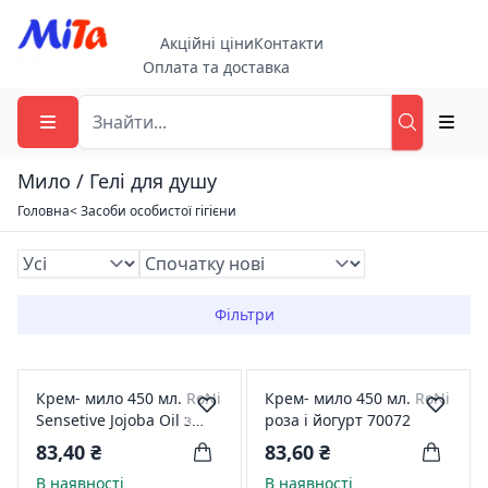
Акційні ціни
Контакти
Оплата та доставка
Мило / Гелі для душу
Головна
< Засоби особистої гігієни
Фільтри
Крем- мило 450 мл. RoNi
Крем- мило 450 мл. RoNi
Sensetive Jojoba Oil з
роза і йогурт 70072
гліцеріном 0412
83,40 ₴
83,60 ₴
В наявності
В наявності