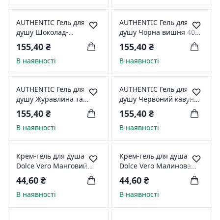
AUTHENTIC Гель для
AUTHENTIC Гель для
душу Шоколад-
душу Чорна вишня 400
Апельсин 400 мл 56753
мл 59825
155,40 ₴
155,40 ₴
В наявності
В наявності
AUTHENTIC Гель для
AUTHENTIC Гель для
душу Журавлина та
душу Червоний кавун
нектарин 400 мл 35555
400 мл 35542
155,40 ₴
155,40 ₴
В наявності
В наявності
Крем-гель для душа
Крем-гель для душа
Dolce Vero Манговий
Dolce Vero Малинова
мус 330мл 353807
панна-котта 330мл
44,60 ₴
44,60 ₴
466701
В наявності
В наявності