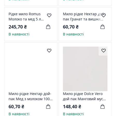
Рідке мило Romus
Мило рідке Нектар дой-
Молоко та мед 5 л
пак Гранат та вишня
923753
1000 мл 55617
245,70 ₴
60,70 ₴
В наявності
В наявності
Мило рідке Нектар дой-
Мило рідке Dolce Vero
пак Мед з молоком 1000
дой пак Манговий мус
мл 35145
1500 мл 59092
60,70 ₴
148,40 ₴
В наявності
В наявності