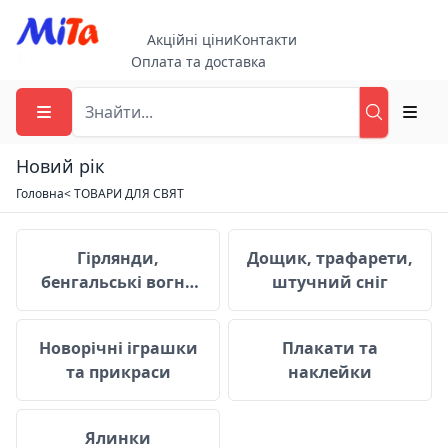
Акційні ціни
Контакти
Оплата та доставка
Новий рік
Головна
< ТОВАРИ ДЛЯ СВЯТ
Гірлянди, бенгальські вогні, хлопавки
Дощик, трафар
Гірлянди,
Дощик, трафарети,
бенгальські вогні,
штучний сніг
хлопавки
Новорічні іграшки та прикраси
Плакати та на
Новорічні іграшки
Плакати та
та прикраси
наклейки
Ялинки
Ялинки