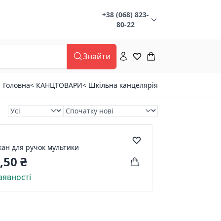
+38 (068) 823-
80-22
Знайти
Головна
< КАНЦТОВАРИ
< Шкільна канцелярія
кан для ручок мультики
,50 ₴
аявності