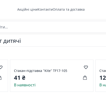
Акційні ціни
Контакти
Оплата та доставка
г дитячі
-
Стакан-підставка "Kite" TF17-105
Ста
41 ₴
12
В наявності
В н