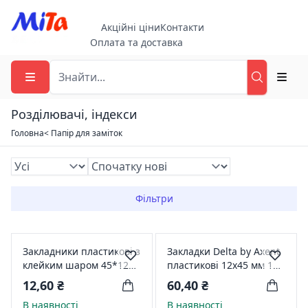
Акційні ціни
Контакти
Оплата та доставка
Розділювачі, індекси
Головна
< Папір для заміток
Фільтри
Закладники пластикові з
Закладки Delta by Axent
клейким шаром 45*12
пластикові 12х45 мм 125
мм, 5 кольорів по 25
шт. Неонові прямокутні
12,60 ₴
60,40 ₴
арк., асорті неон H-Tone
2440-01
В наявності
В наявності
JJ50323