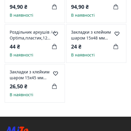
Economix,пластик,червоний,100
Economix,пластик,помаранче
94,90 ₴
94,90 ₴
шт. Е30811-03
шт. Е30811-06
В наявності
В наявності
Роздільник аркушів А4
Закладки з клейким
Optima,пластик,12
шаром 15х48 мм
розділів,цифровий
Economix Fun Birds, 120
44 ₴
24 ₴
О35804
шт., паперові, 8
В наявності
В наявності
кольорів асорті E20964
Закладки з клейким
шаром 15х45 мм
Economix Fun, 105 шт.,
26,50 ₴
паперові, 7 кольорів
В наявності
асорті E20961