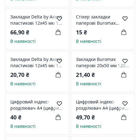
Закладки Delta by Axent
Стікер закладки
пластикові 12х45 мм 125
паперові Buromax
шт. Неонові стрілка
45*15мм 5кол. * 30л
66,90 ₴
15 ₴
D2440-02
неон BM.2331-98
В наявності
В наявності
Закладки Delta by Axent
Закладки Buromax
пластикові 12х45 мм 125
паперові 20х50 мм 120
шт. Неонові D2450-02
шт. Неонові BM.2330-98
20,70 ₴
21,40 ₴
В наявності
В наявності
Цифровий індекс-
Цифровий індекс-
розділювач А4 (цифри
розділювач А4 (цифри
1-12), 12 аркушів,
1-10), 10 аркушів,
40 ₴
49,70 ₴
пластик, сірий Comix
пластик, кольоровий
В наявності
В наявності
IX894
Comix IX902