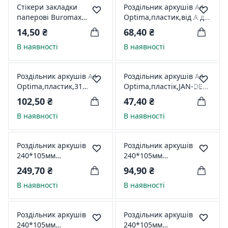
Стікери закладки
Роздільник аркушів А4
паперові Buromax
Optima,пластик,від A до
51*12мм 4 кол. 100л
Z,алфавітний О35813
14,50 ₴
68,40 ₴
BM.2306-99
В наявності
В наявності
Роздільник аркушів А4
Роздільник аркушів А4
Optima,пластик,31
Optima,пластік,JAN-DEC,
розділ,цифровий
по місяцям О35814
102,50 ₴
47,40 ₴
О35805
В наявності
В наявності
Роздільник аркушів
Роздільник аркушів
240*105мм
240*105мм
Economix,картон,кольоровий,100
Economix,пластик,зелений,1
249,70 ₴
94,90 ₴
шт. Е30809
шт. Е30811-04
В наявності
В наявності
Роздільник аркушів
Роздільник аркушів
240*105мм
240*105мм